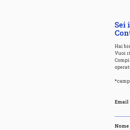
Sei 
Cont
Hai bi
Vuoi r
Compil
operat
*campi
Email
Nome