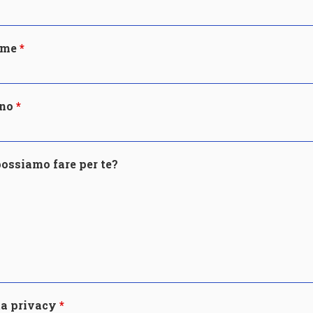
ome
ono
ossiamo fare per te?
ta privacy