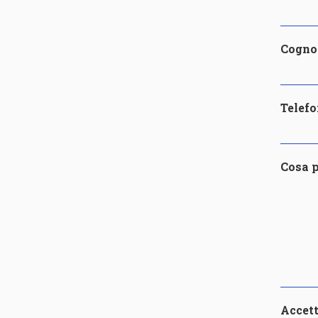
Cogn
Telef
Cosa p
Accet