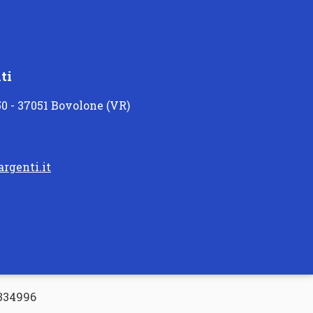
ti
50 - 37051 Bovolone (VR)
rgenti.it
-334996