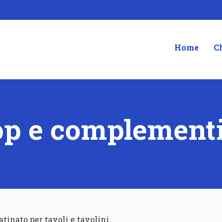
Home
C
top e complementi
atinato per tavoli e tavolini