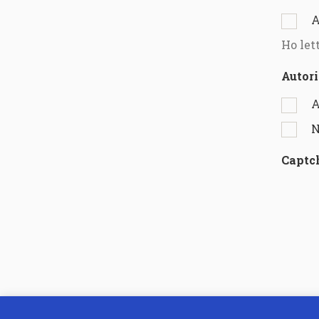
A
Ho let
Autori
A
N
Captc